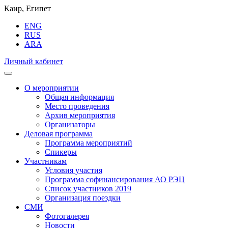
Каир, Египет
ENG
RUS
ARA
Личный кабинет
О мероприятии
Общая информация
Место проведения
Архив мероприятия
Организаторы
Деловая программа
Программа мероприятий
Спикеры
Участникам
Условия участия
Программа софинансирования АО РЭЦ
Список участников 2019
Организация поездки
СМИ
Фотогалерея
Новости