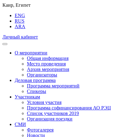
Каир, Египет
ENG
RUS
ARA
Личный кабинет
О мероприятии
Общая информация
Место проведения
Архив мероприятия
Организаторы
Деловая программа
Программа мероприятий
Спикеры
Участникам
Условия участия
Программа софинансирования АО РЭЦ
Список участников 2019
Организация поездки
СМИ
Фотогалерея
Новости